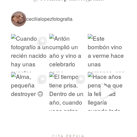
cecilialopezfotografia
CITA PREVIA