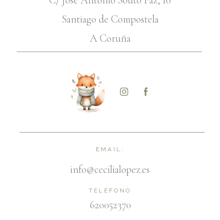
C/ Jose Antonio Souto Paz, 10
Santiago de Compostela
A Coruña
EMAIL:
info@cecilialopez.es
TELÉFONO
620052370