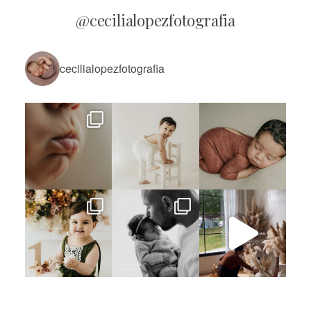
@cecilialopezfotografia
cecilialopezfotografia