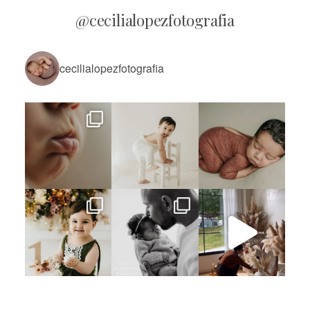
@cecilialopezfotografia
cecilialopezfotografia